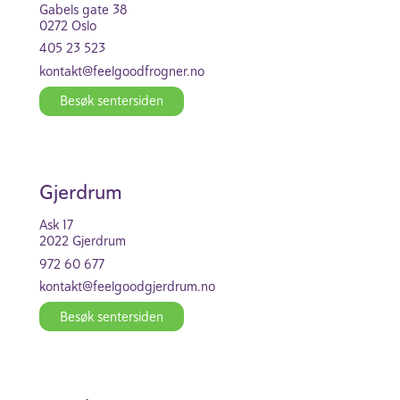
Gabels gate 38
0272 Oslo
405 23 523
kontakt@feel­good­frogner.no
Besøk senter­siden
Gjerdrum
Ask 17
2022 Gjerdrum
972 60 677
kontakt@feel­goo­d­gjerdrum.no
Besøk senter­siden