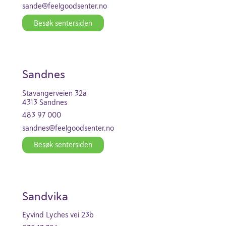
sande@feel­good­se­nter.no
Besøk senter­siden
Sandnes
Stav­an­ger­veien 32a
4313 Sandnes
483 97 000
sandnes@feel­good­se­nter.no
Besøk senter­siden
Sand­vika
Eyvind Lyches vei 23b