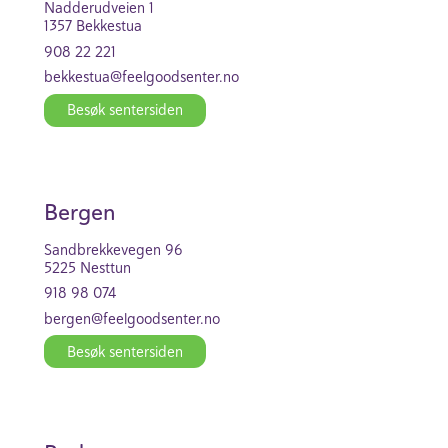
Nadde­r­ud­veien 1
1357 Bekkestua
908 22 221
bekkestua@feel­good­se­nter.no
Besøk senter­siden
Bergen
Sand­brekke­vegen 96
5225 Nesttun
918 98 074
bergen@feel­good­se­nter.no
Besøk senter­siden