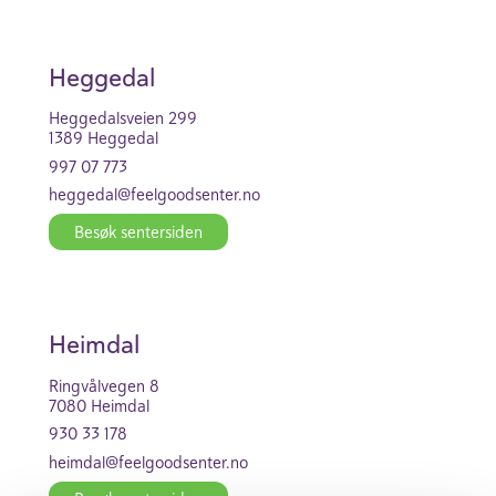
Heggedal
Hegge­dal­s­veien 299
1389 Heggedal
997 07 773
heggedal@feel­good­se­nter.no
Besøk senter­siden
Heimdal
Ringvålvegen 8
7080 Heimdal
930 33 178
heimdal@feel­good­se­nter.no