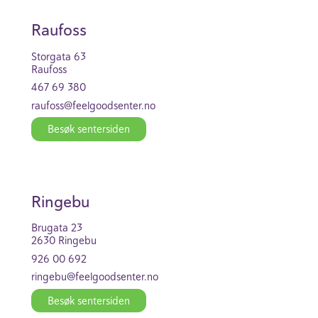
Raufoss
Stor­gata 63
Raufoss
467 69 380
raufoss@feel­good­se­nter.no
Besøk senter­siden
Ringebu
Brugata 23
2630 Ringebu
926 00 692
ringebu@feel­good­se­nter.no
Besøk senter­siden