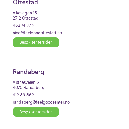
Otte­stad
Vikavegen 15
2312 Otte­stad
482 74 333
nina@feel­go­o­d­ot­te­stad.no
Besøk senter­siden
Randa­berg
Vistne­s­veien 5
4070 Randa­berg
412 89 862
randa­berg@feel­good­se­nter.no
Besøk senter­siden