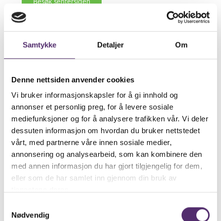
Besøk senter­siden
Samtykke
Detaljer
Om
Hof
Volds­hagan 5
3070 Hof
Denne nettsiden anvender cookies
980 39 098
Vi bruker informasjonskapsler for å gi innhold og
hof@feel­good­se­nter.no
annonser et personlig preg, for å levere sosiale
mediefunksjoner og for å analysere trafikken vår. Vi deler
Besøk senter­siden
dessuten informasjon om hvordan du bruker nettstedet
vårt, med partnerne våre innen sosiale medier,
annonsering og analysearbeid, som kan kombinere den
med annen informasjon du har gjort tilgjengelig for dem,
Hokk­sund
eller som de har samlet inn gjennom din bruk av
Stasjons­gata 49
tjenestene deres.
3300 Hokk­sund
Samtykkevalg
901 20 043
Nødvendig