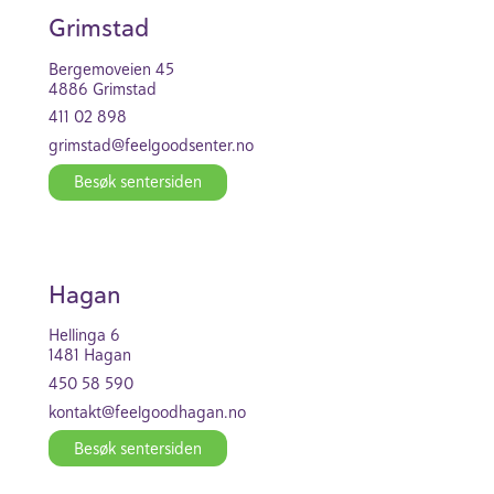
Grim­stad
Bergem­oveien 45
4886 Grim­stad
411 02 898
grim­stad@feel­good­se­nter.no
Besøk senter­siden
Hagan
Hellinga 6
1481 Hagan
450 58 590
kontakt@feel­good­hagan.no
Besøk senter­siden