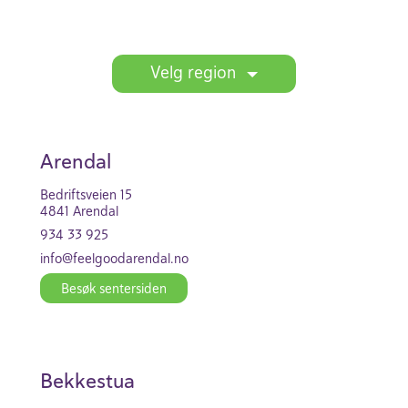
Test
Velg region
Arendal
Bedrift­s­veien 15
4841 Arendal
934 33 925
info@feel­go­od­arendal.no
Besøk senter­siden
Bekkestua