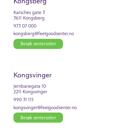
Kongs­berg
Karsches gate 3
3611 Kongs­berg
973 07 000
kongs­berg@feel­good­se­nter.no
Besøk senter­siden
Kong­svinger
Jern­ba­n­e­gata 10
2211 Kong­svinger
990 31 115
kong­svinger@feel­good­se­nter.no
Besøk senter­siden