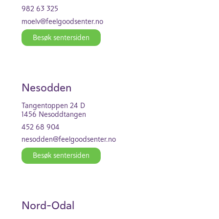
982 63 325
moelv@feel­good­se­nter.no
Besøk senter­siden
Nesodden
Tangent­oppen 24 D
1456 Nesodd­tangen
452 68 904
nesodden@feel­good­se­nter.no
Besøk senter­siden
Nord-Odal