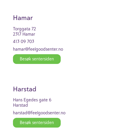
Hamar
Torg­gata 72
2317 Hamar
413 09 703
hamar@feel­good­se­nter.no
Besøk senter­siden
Harstad
Hans Egedes gate 6
Harstad
harstad@feel­good­se­nter.no
Besøk senter­siden