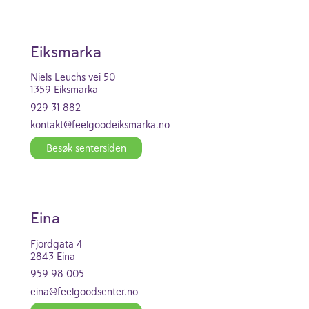
Eiks­marka
Niels Leuchs vei 50
1359 Eiks­marka
929 31 882
kontakt@feel­good­eiks­marka.no
Besøk senter­siden
Eina
Fjord­gata 4
2843 Eina
959 98 005
eina@feel­good­se­nter.no