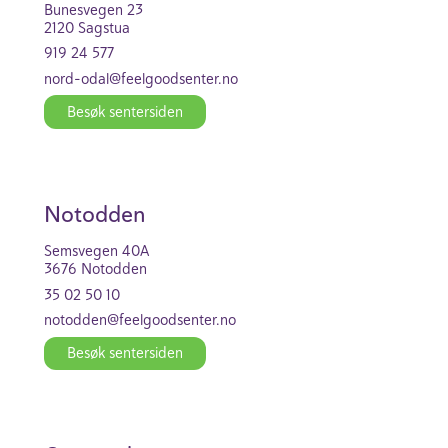
Bune­svegen 23
2120 Sagstua
919 24 577
nord-odal@feel­good­se­nter.no
Besøk senter­siden
Not­odden
Semsvegen 40A
3676 Not­odden
35 02 50 10
not­odden@feel­good­se­nter.no
Besøk senter­siden