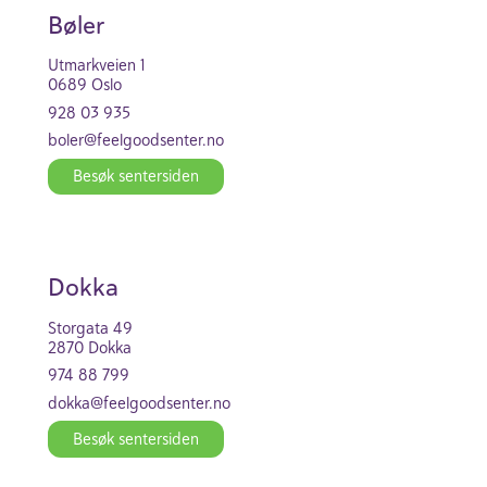
Bøler
Utmark­veien 1
0689 Oslo
928 03 935
boler@feel­good­se­nter.no
Besøk senter­siden
Dokka
Stor­gata 49
2870 Dokka
974 88 799
dokka@feel­good­se­nter.no
Besøk senter­siden