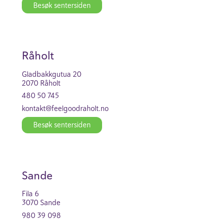
Besøk senter­siden
Råholt
Glad­bakk­gutua 20
2070 Råholt
480 50 745
kontakt@feel­good­raholt.no
Besøk senter­siden
Sande
Fila 6
3070 Sande
980 39 098