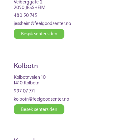
Veiber­g­gate 2
2050 JESS­HEIM
480 50 745
jess­heim@feel­good­se­nter.no
Besøk senter­siden
Kolbotn
Kolbotn­veien 10
1410 Kolbotn
997 07 771
kolbotn@feel­good­se­nter.no
Besøk senter­siden