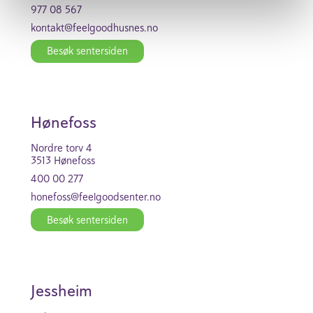
977 08 567
kontakt@feel­good­husnes.no
Besøk senter­siden
Hønefoss
Nordre torv 4
3513 Hønefoss
400 00 277
honefoss@feel­good­se­nter.no
Besøk senter­siden
Jess­heim