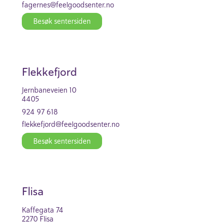
fagernes@feel­good­se­nter.no
Besøk senter­siden
Flekke­f­jord
Jern­ba­ne­veien 10
4405
924 97 618
flekke­f­jord@feel­good­se­nter.no
Besøk senter­siden
Flisa
Kaff­e­gata 74
2270 Flisa