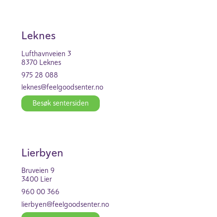
Leknes
Luft­havn­veien 3
8370 Leknes
975 28 088
leknes@feel­good­se­nter.no
Besøk senter­siden
Lier­byen
Bruveien 9
3400 Lier
960 00 366
lier­byen@feel­good­se­nter.no