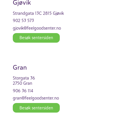
Gjøvik
Strand­gata 13C 2815 Gjøvik
902 53 573
gjovik@feel­good­se­nter.no
Besøk senter­siden
Gran
Stor­gata 36
2750 Gran
906 36 114
gran@feel­good­se­nter.no
Besøk senter­siden