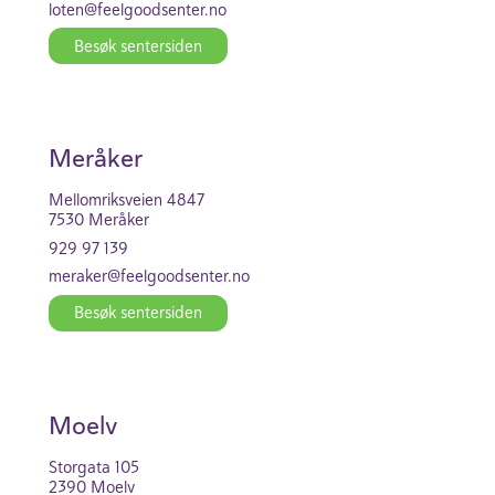
loten@feel­good­se­nter.no
Besøk senter­siden
Meråker
Mellomrik­s­veien 4847
7530 Meråker
929 97 139
meraker@feel­good­se­nter.no
Besøk senter­siden
Moelv
Stor­gata 105
2390 Moelv