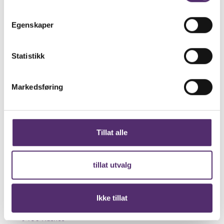
hokk­sund@feel­good­se­nter.no
Besøk senter­siden
Egenskaper
Statistikk
Horten
Markedsføring
Teater­gata 1
3187 Horten
459 15 614
horten@feel­good­se­nter.no
Tillat alle
Besøk senter­siden
tillat utvalg
Husnes
Ikke tillat
Lonavegen 59
5460 Husnes