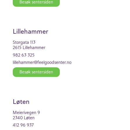
Besøk senter­siden
Lille­hammer
Stor­gata 113
2615 Lille­hammer
982 63 325
lille­hammer@feel­good­se­nter.no
Besøk senter­siden
Løten
Meieri­vegen 9
2340 Løten
412 96 937