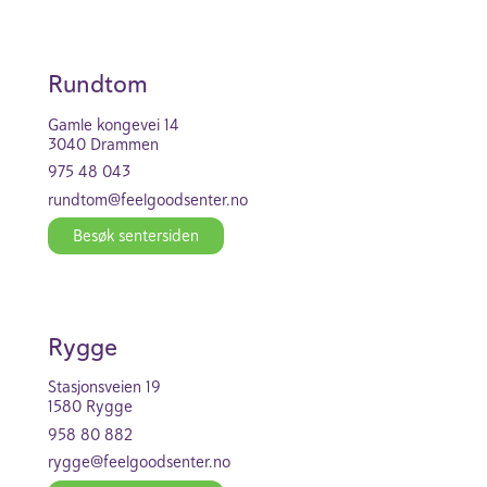
Rundtom
Gamle kongevei 14
3040 Drammen
975 48 043
rundtom@feel­good­se­nter.no
Besøk senter­siden
Rygge
Stasjon­s­veien 19
1580 Rygge
958 80 882
rygge@feel­good­se­nter.no