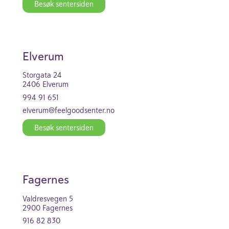
Besøk senter­siden
Elverum
Stor­gata 24
2406 Elverum
994 91 651
elverum@feel­good­se­nter.no
Besøk senter­siden
Fagernes
Vald­re­svegen 5
2900 Fagernes
916 82 830