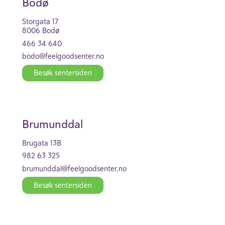
Bodø
Stor­gata 17
8006 Bodø
466 34 640
bodo@feel­good­se­nter.no
Besøk senter­siden
Brumunddal
Brugata 13B
982 63 325
brumunddal@feel­good­se­nter.no
Besøk senter­siden