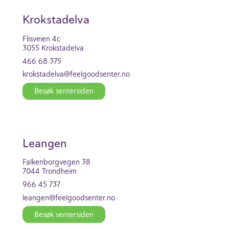
Krok­stad­elva
Flis­veien 4c
3055 Krok­stad­elva
466 68 375
krok­stad­elva@feel­good­se­nter.no
Besøk senter­siden
Leangen
Falkenborgvegen 38
7044 Trond­heim
966 45 737
leangen@feel­good­se­nter.no
Besøk senter­siden