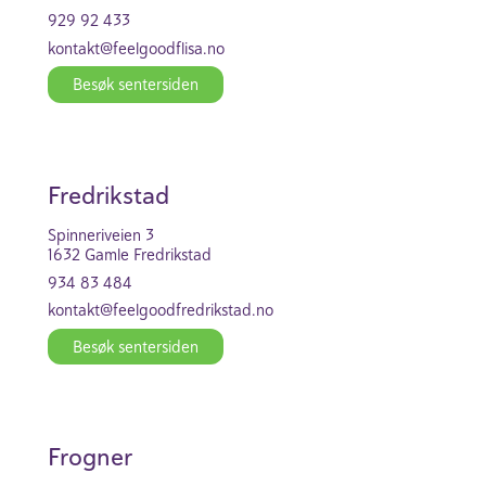
929 92 433
kontakt@feel­good­flisa.no
Besøk senter­siden
Fredri­k­stad
Spinneri­veien 3
1632 Gamle Fredri­k­stad
934 83 484
kontakt@feel­good­fredri­k­stad.no
Besøk senter­siden
Frogner