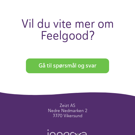
Vil du vite mer om
Feel­good?
Gå til spørsmål og svar
Zeizt AS
Nedre Nedmarken 2
3370 Vikersund