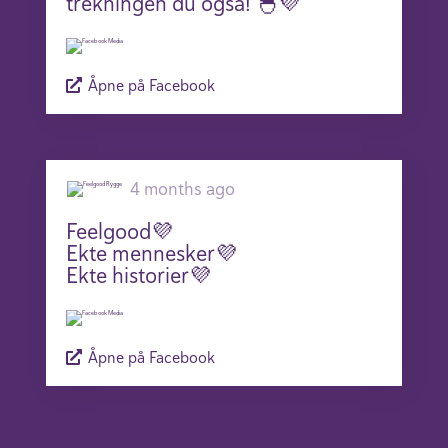
trekningen du også! 🐣💜
Åpne på Facebook
4 months ago
Feelgood💜
Ekte mennesker💜
Ekte historier💜
Åpne på Facebook