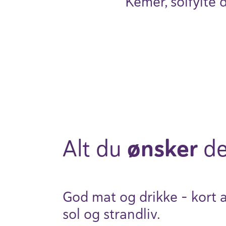
Kemer, solfylte 
Alt du
ønsker
d
God mat og drikke - kort a
sol og strandliv.