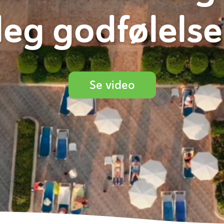
eg godfølels
Se video