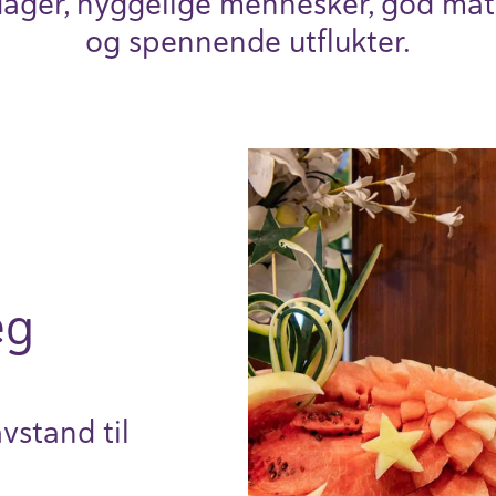
dager, hygge­lige mennesker, god mat
og spennende utflukter.
eg
vstand til