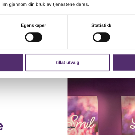
delikate s
 inn gjennom din bruk av tjenestene deres.
et bredt u
be­hand­lin
Egenskaper
Statistikk
tillat utvalg
e