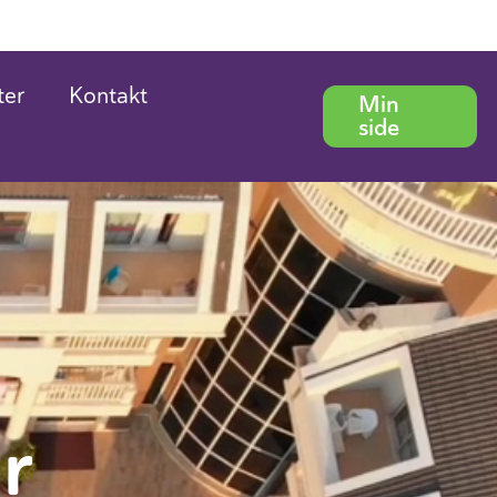
Hoved
ter
Kontakt
Min
side
r