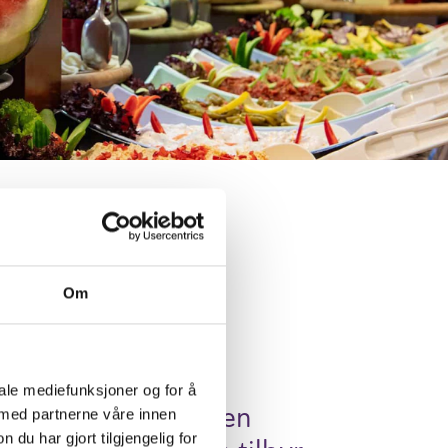
Om
elvære
iale mediefunksjoner og for å
jemme deg bort i den
 med partnerne våre innen
u har gjort tilgjengelig for