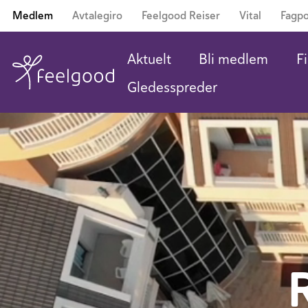
Medlem
Avtalegiro
Feelgood Reiser
Vital
Fagpo
Aktuelt
Bli medlem
Fi
Gledesspreder