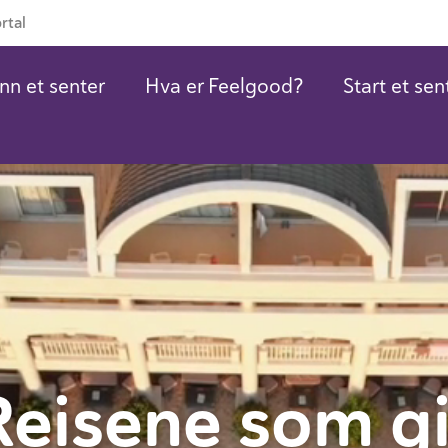
rtal
nn et senter
Hva er Feelgood?
Start et sen
Reisene som gi