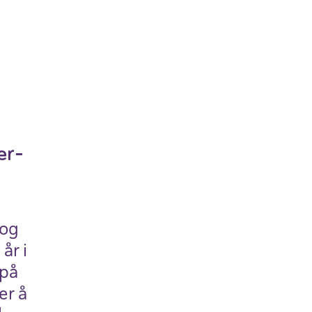
er­
 og
år i
 på
er å