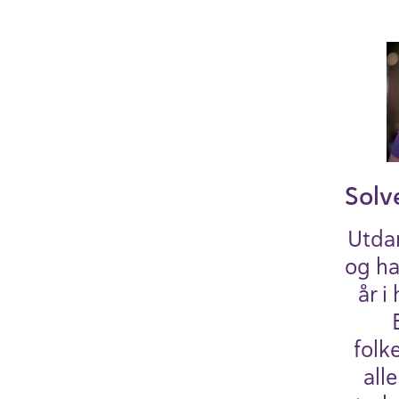
Solv
Utda
og h
år i
folk
all