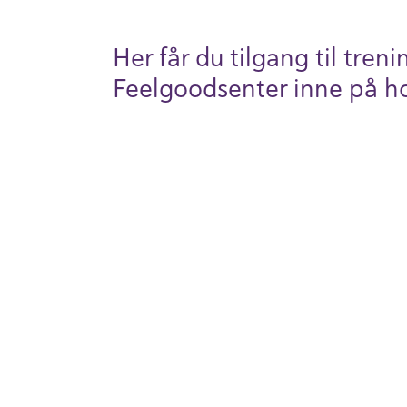
Her får du tilgang til treni
Feel­good­se­nter inne på ho