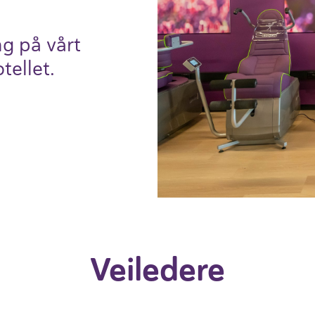
ng på vårt
tellet.
Veile­dere