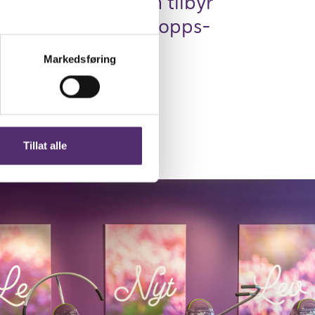
pa-avde­lingen, som tilbyr
tvalg av hud- og kropps­
ger.
Markedsføring
Tillat alle