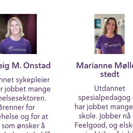
eig M. Onstad
Marianne Møll
stedt
nnet sykepleier
Utdannet
ar jobbet mange
spesialpedagog
 helsesektoren.
har jobbet mange 
Brenner for
skole. Jobber nå
ehelse og for at
Feelgood, og elsk
e som ønsker å