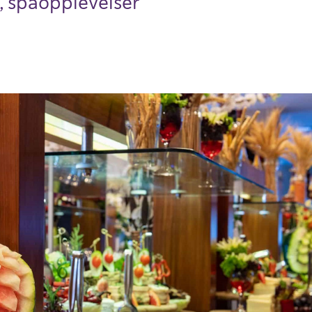
, spaopp­levelser