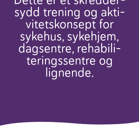
sydd trening og akti­
vitets­kon­sept for
sykehus, syke­hjem,
dagse­ntre, reha­bi­li­
terings­se­ntre og
lignende.