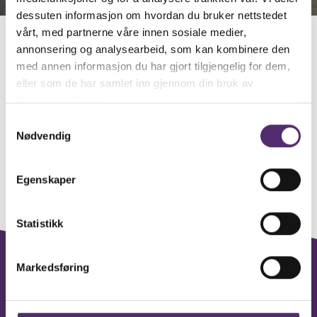
dessuten informasjon om hvordan du bruker nettstedet
vårt, med partnerne våre innen sosiale medier,
annonsering og analysearbeid, som kan kombinere den
Se video fra åpningen
med annen informasjon du har gjort tilgjengelig for dem,
av Feelgood Vital på
eller som de har samlet inn gjennom din bruk av
tjenestene deres.
Rose­n­dal­s­tunet i
Samtykkevalg
Kvinnherad kommune.
Nødvendig
Egenskaper
Statistikk
Markedsføring
wave