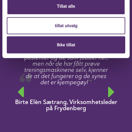
Tillat alle
tillat utvalg
t
Det var flere som var skeptiske
Ikke tillat
r
til å begynne med, både
ar
pasienter og de som jobber her,
j
men når de har fått prøve
ta
treningsmaskinene selv, kjenner
m
il
de at det fungerer og de synes
v
eg
det er kjempegøy!
å
g
ig
b
Birte Elèn Sætrang, Virksomhetsleder
et
b
på Frydenberg