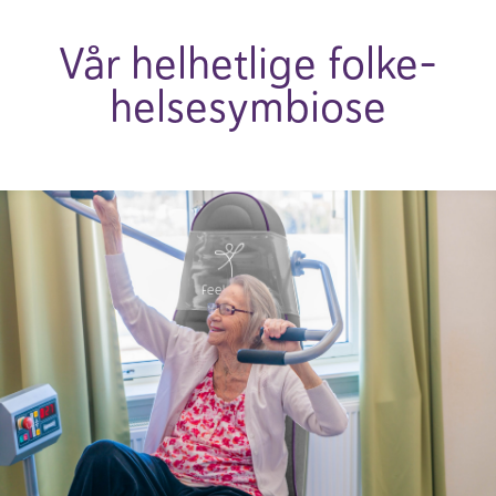
Vår helhet­lige folke­
helse­symbiose