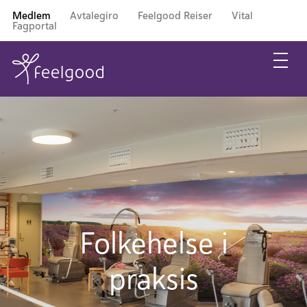
Medlem
Avtalegiro
Feelgood Reiser
Vital
Fagportal
Folkehelse i
praksis