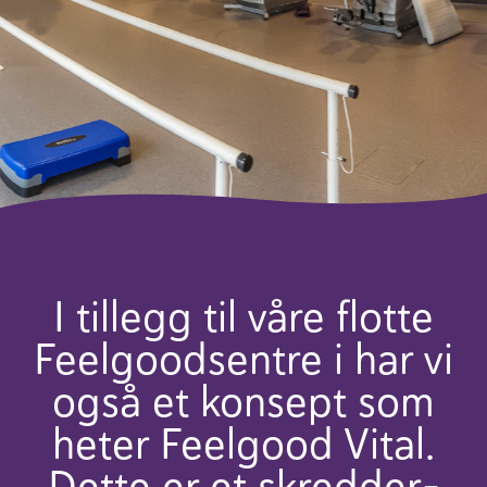
I tillegg til våre flotte
Feel­good­se­ntre i har vi
også et konsept som
heter Feelgood Vital.
Dette er et skred­der­