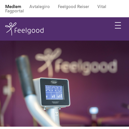
Medlem
Avtalegiro
Feelgood Reiser
Vital
Fagportal