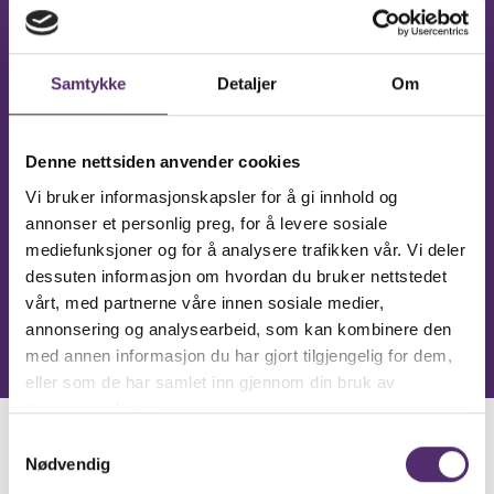
599kr
pr mnd
Månedspris med 12 mnd. binding.
Samtykke
Detaljer
Om
Denne nettsiden anvender cookies
749kr
Vi bruker informasjonskapsler for å gi innhold og
pr mnd
annonser et personlig preg, for å levere sosiale
Løpende medlemskap uten binding
mediefunksjoner og for å analysere trafikken vår. Vi deler
dessuten informasjon om hvordan du bruker nettstedet
vårt, med partnerne våre innen sosiale medier,
annonsering og analysearbeid, som kan kombinere den
med annen informasjon du har gjort tilgjengelig for dem,
eller som de har samlet inn gjennom din bruk av
tjenestene deres.
Samtykkevalg
Bilder fra senteret
Nødvendig