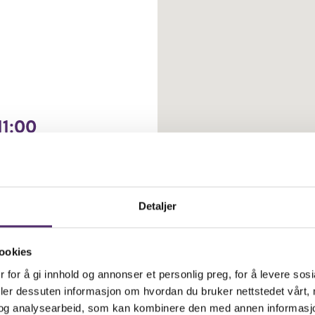
11:00
Detaljer
ookies
å kommunale
 for å gi innhold og annonser et personlig preg, for å levere sos
deler dessuten informasjon om hvordan du bruker nettstedet vårt,
og analysearbeid, som kan kombinere den med annen informasjon d