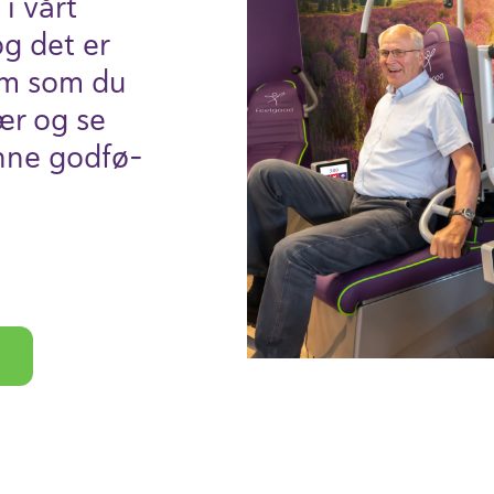
 i vårt
og det er
kom som du
lær og se
inne godfø­