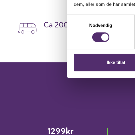
dem, eller som de har samlet
Samtykkevalg
Ca 200m til nærmeste bus
Nødvendig
Ikke tillat
1299kr