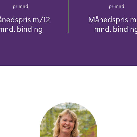
pr mnd
pr mnd
nedspris m/12
Månedspris m
mnd. binding
mnd. bindin