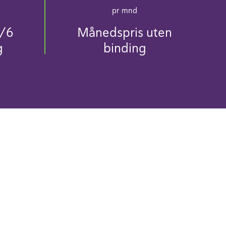
pr mnd
/6
Månedspris uten
g
binding