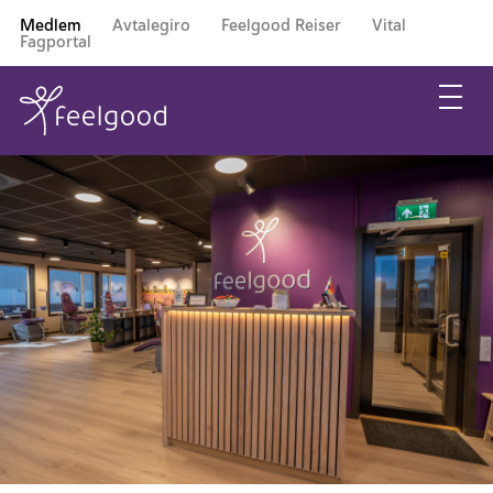
Medlem
Avtalegiro
Feelgood Reiser
Vital
Fagportal