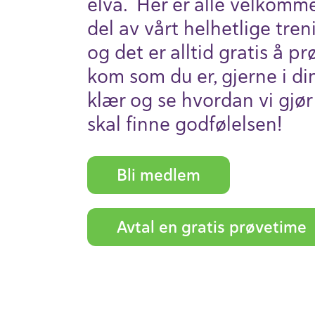
elva.
Her er alle velkommen
del av vårt helhet­lige tren
og det er alltid gratis å pr
kom som du er, gjerne i di
klær og se hvordan vi gjør 
skal finne godfø­lelsen!
Bli medlem
Avtal en gratis prøve­time