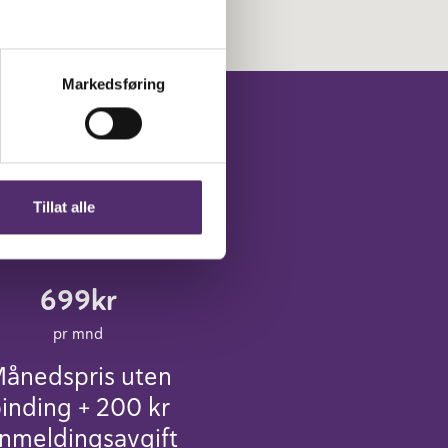
Markedsføring
Tillat alle
699kr
pr mnd
ånedspris uten
inding + 200 kr
nnmeldingsavgift