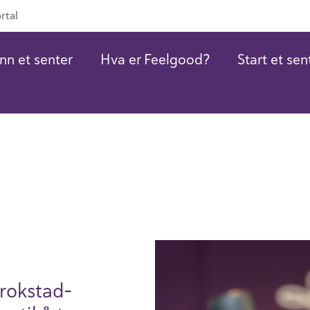
rtal
nn et senter
Hva er Feelgood?
Start et sen
rok­stad­