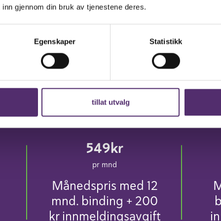
 inn gjennom din bruk av tjenestene deres.
Egenskaper
Statistikk
Våre priser
tillat utvalg
549kr
pr mnd
Månedspris med 12
M
mnd. binding + 200
b
kr innmeldingsavgift
i