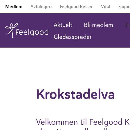
Medlem
Avtalegiro
Feelgood Reiser
Vital
Fagpo
Aktuelt
Bli medlem
Fi
Gledesspreder
Krok­stad­elva
Velkommen til Feelgood K