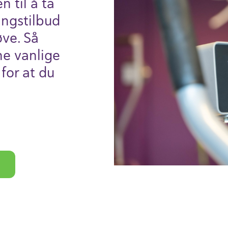
 til å ta
ings­tilbud
øve. Så
ne vanlige
for at du