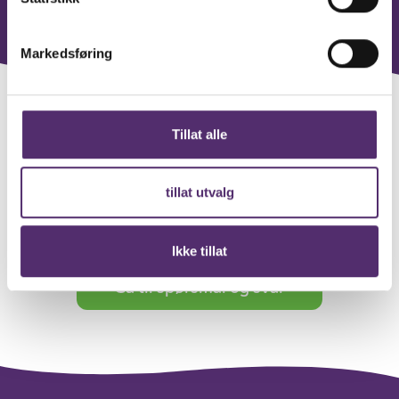
Markedsføring
Tillat alle
Vil du vite mer om
Feelgood?
tillat utvalg
Ikke tillat
Gå til spørsmål og svar