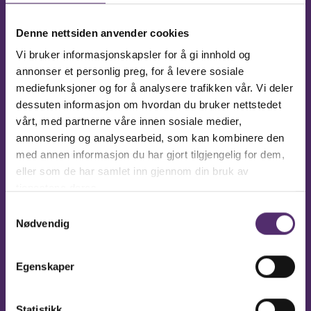
Denne nettsiden anvender cookies
Vi bruker informasjonskapsler for å gi innhold og
annonser et personlig preg, for å levere sosiale
mediefunksjoner og for å analysere trafikken vår. Vi deler
dessuten informasjon om hvordan du bruker nettstedet
vårt, med partnerne våre innen sosiale medier,
annonsering og analysearbeid, som kan kombinere den
med annen informasjon du har gjort tilgjengelig for dem,
eller som de har samlet inn gjennom din bruk av
tjenestene deres.
Samtykkevalg
Nødvendig
Jeg godtar at Feelgood samler navnet, e-post og/ eller
tlf. nr. (hvis oppgitt)
Egenskaper
Statistikk