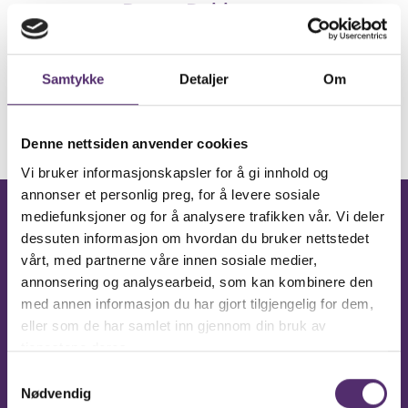
Ronny Dahl­strøm
922 40 228
Samtykke
Detaljer
Om
Denne nettsiden anvender cookies
Vi bruker informasjonskapsler for å gi innhold og
annonser et personlig preg, for å levere sosiale
mediefunksjoner og for å analysere trafikken vår. Vi deler
Facebook
dessuten informasjon om hvordan du bruker nettstedet
Feelgood
vårt, med partnerne våre innen sosiale medier,
Vollebekk
annonsering og analysearbeid, som kan kombinere den
med annen informasjon du har gjort tilgjengelig for dem,
eller som de har samlet inn gjennom din bruk av
tjenestene deres.
Følg på Facebook
Samtykkevalg
Nødvendig