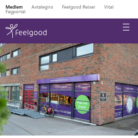
Medlem
Avtalegiro
Feelgood Reiser
Vital
Fagportal