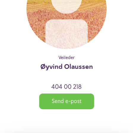
Veileder
Øyvind Olau­ssen
404 00 218
Send e-post