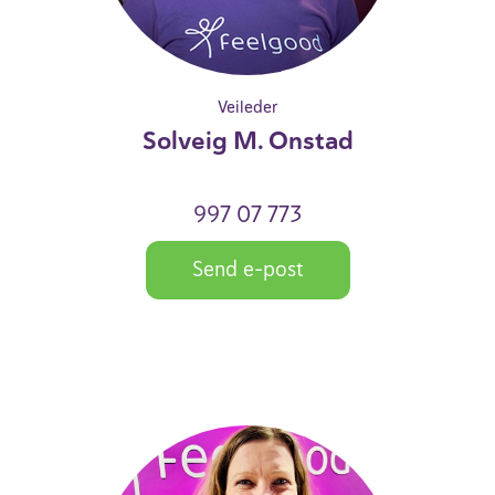
Veileder
Solveig M. Onstad
997 07 773
Send e-post