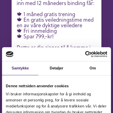
inn med 12 måneders binding får:
🍁 1 måned gratis trening
🍁 En gratis veiledningstime med
en av våre dyktige veiledere
🍁 Fri innmelding
🍁 Spar 799,-kr!
Dette er din sjanse til å komme i
gang med skånsom og effektiv
trening – i et trygt og
inkluderende miljø. På bare 40
Samtykke
Detaljer
Om
minutter aktiverer du hele
kroppen!
Her er det ingen høy musikk.
Denne nettsiden anvender cookies
Ingen speil på veggene. Bare en
Vi bruker informasjonskapsler for å gi innhold og
rolig og avslappende atmosfære
annonser et personlig preg, for å levere sosiale
hvor du kan være deg selv.
mediefunksjoner og for å analysere trafikken vår. Vi deler
dessuten informasjon om hvordan du bruker nettstedet