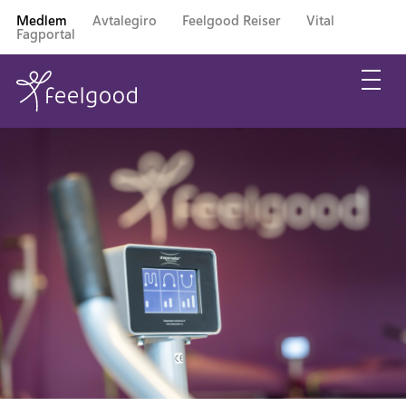
Medlem
Avtalegiro
Feelgood Reiser
Vital
Fagportal