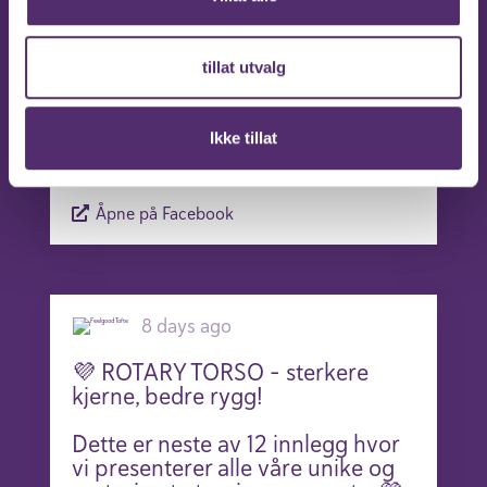
Vil du også prøve? Kontakt oss for
en gratis prøvetime da🤗
tillat utvalg
https://www.feelgoodfolkehelse.n
o/vre-sentre
Ikke tillat
Åpne på Facebook
8 days ago
💜 ROTARY TORSO – sterkere
kjerne, bedre rygg!
Dette er neste av 12 innlegg hvor
vi presenterer alle våre unike og