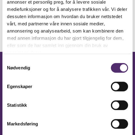
annonser et personlig preg, for å levere sosiale
Send e-post
mediefunksjoner og for å analysere trafikken vår. Vi deler
dessuten informasjon om hvordan du bruker nettstedet
vårt, med partnerne våre innen sosiale medier,
annonsering og analysearbeid, som kan kombinere den
med annen informasjon du har gjort tilgjengelig for dem,
eller som de har samlet inn gjennom din bruk av
tjenestene deres.
Samtykkevalg
Facebook
Nødvendig
Feelgood
Hokksund
Egenskaper
Statistikk
Følg på Facebook
Markedsføring