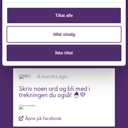
4 months ago
Tillat alle
Gratulerer så mye til alle
vinnerne! 🤗
tillat utvalg
Åpne på Facebook
Ikke tillat
4 months ago
Skriv noen ord og bli med i
trekningen du også! 🐣💜
Åpne på Facebook