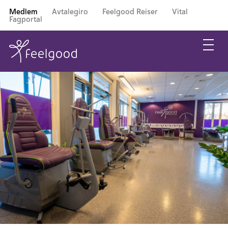
Medlem
Avtalegiro
Feelgood Reiser
Vital
Fagportal