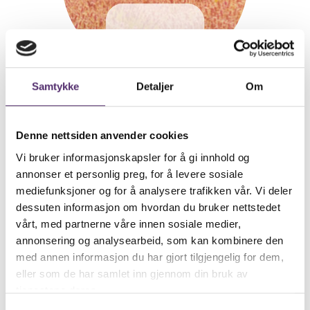
Samtykke
Detaljer
Om
Veileder
Gunnhild Kaupang
Denne nettsiden anvender cookies
980 39 098
Vi bruker informasjonskapsler for å gi innhold og
annonser et personlig preg, for å levere sosiale
mediefunksjoner og for å analysere trafikken vår. Vi deler
Send e-post
dessuten informasjon om hvordan du bruker nettstedet
vårt, med partnerne våre innen sosiale medier,
annonsering og analysearbeid, som kan kombinere den
med annen informasjon du har gjort tilgjengelig for dem,
eller som de har samlet inn gjennom din bruk av
tjenestene deres.