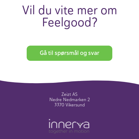
Vil du vite mer om
Feel­good?
Gå til spørsmål og svar
Zeizt AS
Nedre Nedmarken 2
3370 Vikersund