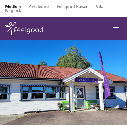
Medlem
Avtalegiro
Feelgood Reiser
Vital
Fagportal