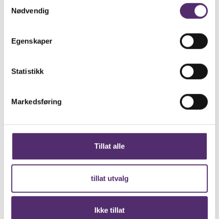
Samtykkevalg
Nødvendig
Egenskaper
Statistikk
Markedsføring
Veileder
Hege Sjølyst
Tillat alle
tillat utvalg
924 04 207
Ikke tillat