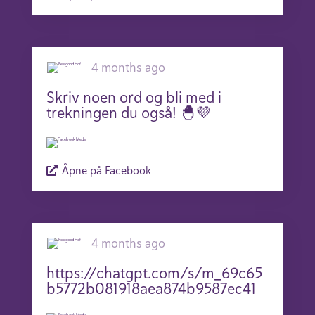
4 months ago
Skriv noen ord og bli med i
trekningen du også! 🐣💜
Åpne på Facebook
4 months ago
https://chatgpt.com/s/m_69c65
b5772b081918aea874b9587ec41