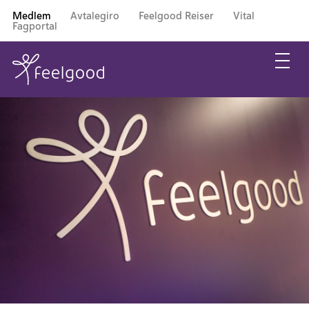
Medlem
Avtalegiro
Feelgood Reiser
Vital
Fagportal