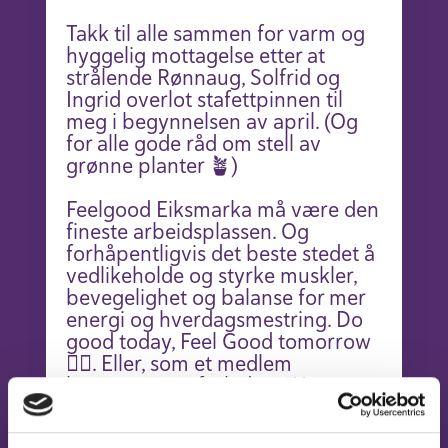
Takk til alle sammen for varm og
hyggelig mottagelse etter at
strålende Rønnaug, Solfrid og
Ingrid overlot stafettpinnen til
meg i begynnelsen av april. (Og
for alle gode råd om stell av
grønne planter 🪴)
Feelgood Eiksmarka må være den
fineste arbeidsplassen. Og
forhåpentligvis det beste stedet å
vedlikeholde og styrke muskler,
bevegelighet og balanse for mer
energi og hverdagsmestring. Do
good today, Feel Good tomorrow
🏋️‍♂️. Eller, som et medlem
kommenterte forleden: “Her er
det gevinst hver gang”.