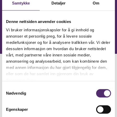
Vi sees på Feelgood Eiksmarka!
Samtykke
Detaljer
Om
Denne nettsiden anvender cookies
Åpne på Facebook
Vi bruker informasjonskapsler for å gi innhold og
annonser et personlig preg, for å levere sosiale
mediefunksjoner og for å analysere trafikken vår. Vi deler
dessuten informasjon om hvordan du bruker nettstedet
vårt, med partnerne våre innen sosiale medier,
annonsering og analysearbeid, som kan kombinere den
Bilder fra senteret
med annen informasjon du har gjort tilgjengelig for dem,
eller som de har samlet inn gjennom din bruk av
tjenestene deres.
Samtykkevalg
Nødvendig
Egenskaper