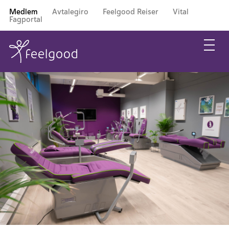
Medlem
Avtalegiro
Feelgood Reiser
Vital
Fagportal