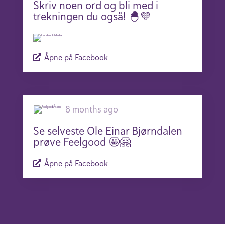
Skriv noen ord og bli med i
trekningen du også! 🐣💜
Åpne på Facebook
8 months ago
Se selveste Ole Einar Bjørndalen
prøve Feelgood 🤩🤗
Åpne på Facebook